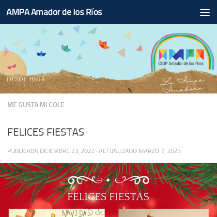
AMPA Amador de los Ríos
Saltar al contenido
ME GUSTA MI COLE
FELICES FIESTAS
PUBLICADA
DICIEMBRE 23, 2022
· ACTUALIZADO
MARZO 7, 2023