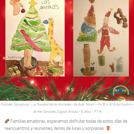
Postales Ganadoras » La Navidad de los Animales» de Asier Naval – P4ºB y «El Árbol bailarín»
de Iker Gonzales Zugaza Artaza / 6 años / P1ºA
Familias amadoras, esperamos disfrutar todas de estos días de
reencuentros y reuniones, llenos de luces y sorpresas.