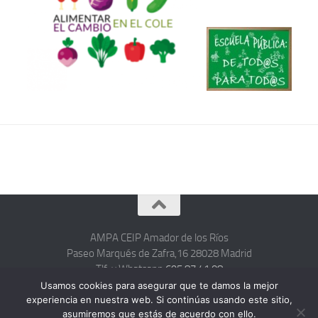
AMPA CEIP Amador de los Ríos
Paseo Marqués de Zafra,16 28028 Madrid
Tlf. y Whatsapp
695 87 41 08
hola@ampacolegioamadordelosrios.com
Usamos cookies para asegurar que te damos la mejor
experiencia en nuestra web. Si continúas usando este sitio,
asumiremos que estás de acuerdo con ello.