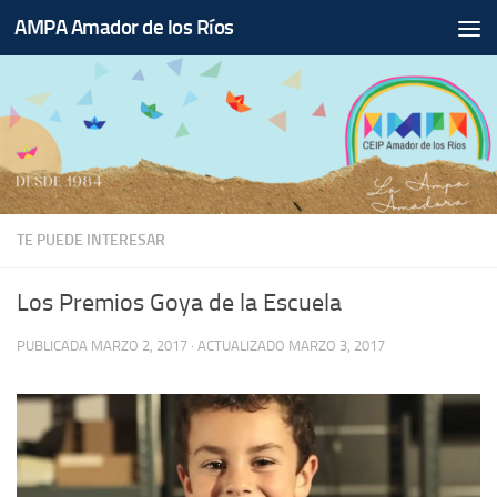
AMPA Amador de los Ríos
Saltar al contenido
TE PUEDE INTERESAR
Los Premios Goya de la Escuela
PUBLICADA
MARZO 2, 2017
· ACTUALIZADO
MARZO 3, 2017