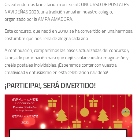
Os extendemos la invitación a unirse al CONCURSO DE POSTALES
NAVIDEÑAS 2023, una tradición anual en nuestro colegio,
organizado por la AMPA AMADORA.
Este concurso, que nació en 2018, se ha convertido en una hermosa
costumbre que nos llena de alegría cada año.
A continuación, compartimos las bases actualizadas del concurso y
la hoja de participación para que dejéis volar vuestra imaginación y
creéis postales inolvidables. ¡Esperamos contar con vuestra
creatividad y entusiasmo en esta celebración navideña!
¡PARTICIPA!, SERÁ DIVERTIDO!