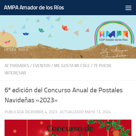
AMPA Amador de los Ríos
Saltar al contenido
ACTIVIDADES
/
EVENTOS
/
ME GUSTA MI COLE
/
TE PUEDE
INTERESAR
6º edición del Concurso Anual de Postales
Navideñas «2023»
PUBLICADA
DICIEMBRE 4, 2023
· ACTUALIZADO
MAYO 13, 2024