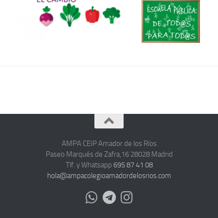
AMPA CEIP Amador de los Ríos
Paseo Marqués de Zafra,16 28028 Madrid
Tlf. y Whatsapp
695 87 41 08
hola@ampacolegioamadordelosrios.com