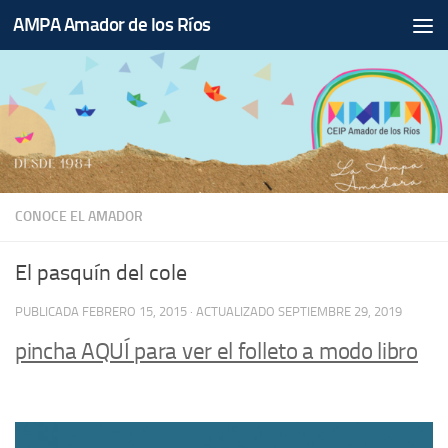
AMPA Amador de los Ríos
Saltar al contenido
CONOCE EL AMADOR
El pasquín del cole
PUBLICADA
FEBRERO 15, 2015
· ACTUALIZADO
SEPTIEMBRE 29, 2019
pincha AQUÍ para ver el folleto a modo libro