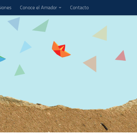
iones
Conoce el Amador
Contacto