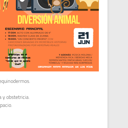
s equinodermos.
 y obstetricia.
pacio.