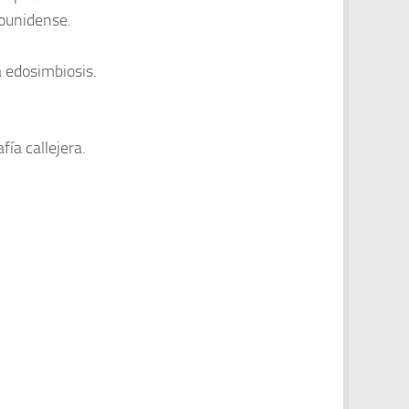
ounidense.
a edosimbiosis.
ía callejera.