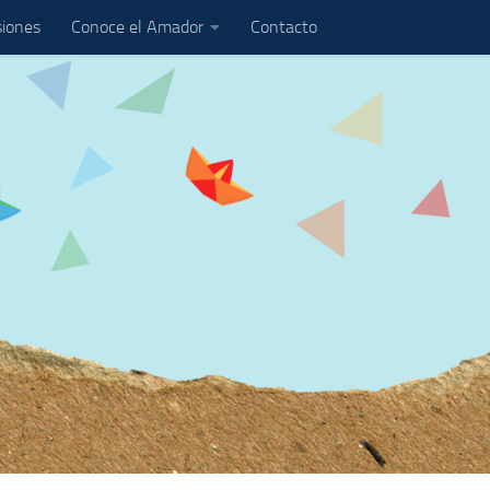
iones
Conoce el Amador
Contacto
0
0