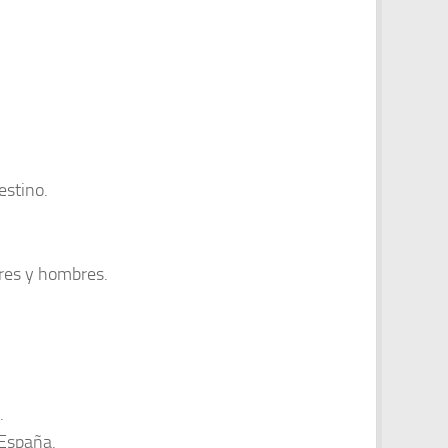
estino.
eres y hombres.
.
 España.