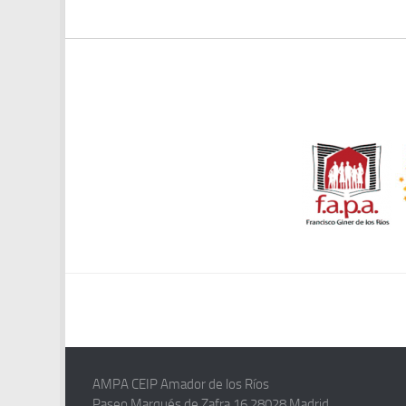
AMPA CEIP Amador de los Ríos
Paseo Marqués de Zafra,16 28028 Madrid