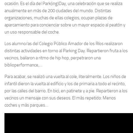
ocasión. Es el día del Park(ing)Day, una celebración que se realiza
anualmente en más de 200 ciudades del mundo. Distintas
organizaciones, muchas de ellas colegios, ocupan plazas de
aparcamiento para concienciar sobre un mayor espacio al peatón y
un uso responsable del coche.
Los alumno/as del Colegio Público Amador de los Ríos realizaron
distintas actividades en torno al Parking Day. Repartieron fruta a los
vecinos, bailaron a ritmo de hip hop, perpetraron una
biblioperformance,…
Para acabar, se realizó una vuelta al cole, literalmente. Los niños de
infantil dieron la vuelta al edificio y los de primaria a todo el recinto,
por las calles del barrio. En bici, en patinete y a pie. Repartieron a los
vecinos un mensaje con sus deseos. El más repetido: Menos
coches y más parques…