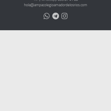
hola@ampacolegioamadordelosrios.com