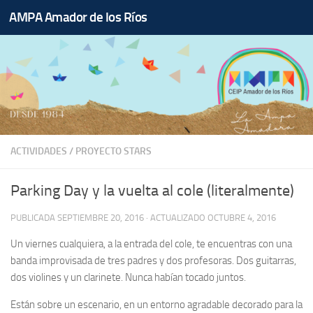
AMPA Amador de los Ríos
Saltar al contenido
ACTIVIDADES
/
PROYECTO STARS
Parking Day y la vuelta al cole (literalmente)
PUBLICADA
SEPTIEMBRE 20, 2016
· ACTUALIZADO
OCTUBRE 4, 2016
Un viernes cualquiera, a la entrada del cole, te encuentras con una
banda improvisada de tres padres y dos profesoras. Dos guitarras,
dos violines y un clarinete. Nunca habían tocado juntos.
Están sobre un escenario, en un entorno agradable decorado para la