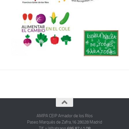
AMPA CEIP Amador de los Ríos
Paseo Marqués de Zafra,16 28028 Madrid
Tlf. y Whatsapp
695 87 41 08