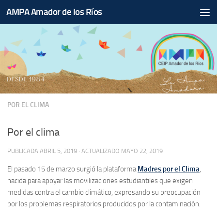
AMPA Amador de los Ríos
Saltar al contenido
POR EL CLIMA
Por el clima
PUBLICADA
ABRIL 5, 2019
· ACTUALIZADO
MAYO 22, 2019
El pasado 15 de marzo surgió la plataforma
Madres por el Clima
,
nacida para apoyar las movilizaciones estudiantiles que exigen
medidas contra el cambio climático, expresando su preocupación
por los problemas respiratorios producidos por la contaminación.