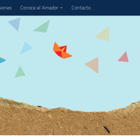
iones
Conoce el Amador
Contacto