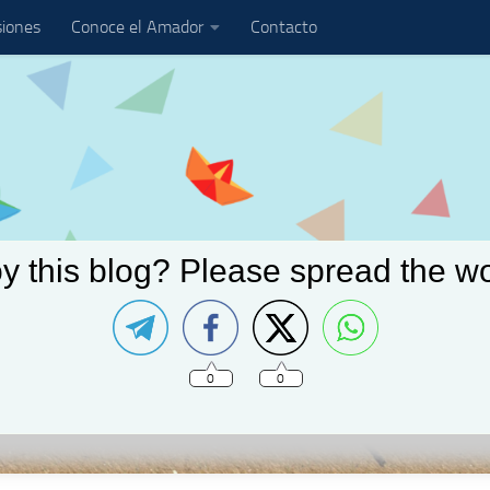
iones
Conoce el Amador
Contacto
y this blog? Please spread the wo
0
0