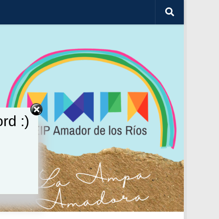
rd :)