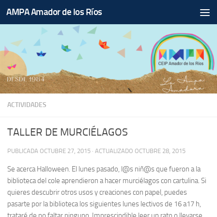
AMPA Amador de los Ríos
Saltar al contenido
ACTIVIDADES
TALLER DE MURCIÉLAGOS
PUBLICADA
OCTUBRE 27, 2015
· ACTUALIZADO
OCTUBRE 28, 2015
Se acerca Halloween. El lunes pasado, l@s niñ@s que fueron a la
biblioteca del cole aprendieron a hacer murciélagos con cartulina. Si
quieres descubrir otros usos y creaciones con papel, puedes
pasarte por la biblioteca los siguientes lunes lectivos de 16 a17 h,
trataré de no faltar ninguno. Imprescindible leer un rato o llevarse