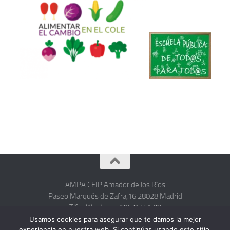
AMPA CEIP Amador de los Ríos
Paseo Marqués de Zafra,16 28028 Madrid
Tlf. y Whatsapp
695 87 41 08
hola@ampacolegioamadordelosrios.com
Usamos cookies para asegurar que te damos la mejor
experiencia en nuestra web. Si continúas usando este sitio,