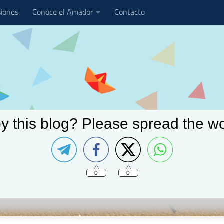
iones
Conoce el Amador
Contacto
y this blog? Please spread the wo
0
0