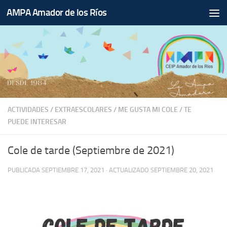
AMPA Amador de los Ríos
Saltar al contenido
ACTIVIDADES
/
EXTRAESCOLARES
/
ME GUSTA MI COLE
/
TE
PUEDE INTERESAR
Cole de tarde (Septiembre de 2021)
PUBLICADA
SEPTIEMBRE 17, 2021
· ACTUALIZADO
SEPTIEMBRE 20, 2021