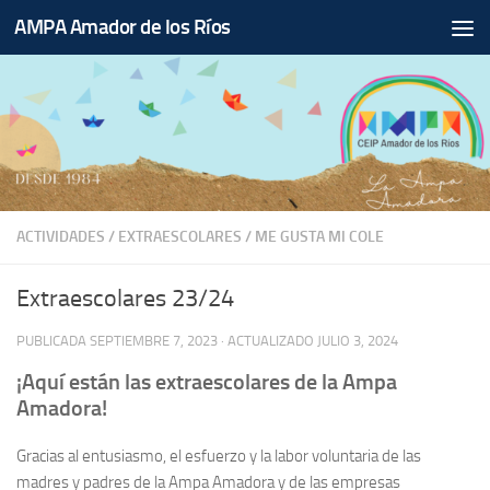
AMPA Amador de los Ríos
Saltar al contenido
ACTIVIDADES
/
EXTRAESCOLARES
/
ME GUSTA MI COLE
Extraescolares 23/24
PUBLICADA
SEPTIEMBRE 7, 2023
· ACTUALIZADO
JULIO 3, 2024
¡Aquí están las extraescolares de la Ampa
Amadora!
Gracias al entusiasmo, el esfuerzo y la labor voluntaria de las
madres y padres de la Ampa Amadora y de las empresas