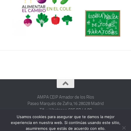
AMPA CEIP Amador de los Ríos
Paseo Marqués de Zafra,16 28028 Madrid
Tlf. y Whatsapp
695 87 41 08
hola@ampacolegioamadordelosrios.com
Usamos cookies para asegurar que te damos la mejor
experiencia en nuestra web. Si continúas usando este sitio,
asumiremos que estás de acuerdo con ello.