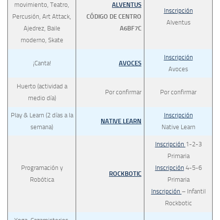
movimiento, Teatro,
ALVENTUS
Inscripción
Percusión, Art Attack,
CÓDIGO DE CENTRO
Alventus
Ajedrez, Baile
A6BF7C
moderno, Skate
Inscripción
¡Canta!
AVOCES
Avoces
Huerto (actividad a
Por confirmar
Por confirmar
medio día)
Play & Learn (2 días a la
Inscripción
NATIVE LEARN
semana)
Native Learn
Inscripción
1-2-3
Primaria
Programación y
Inscripción
4-5-6
ROCKBOTIC
Robótica
Primaria
Inscripción
– Infantil
Rockbotic