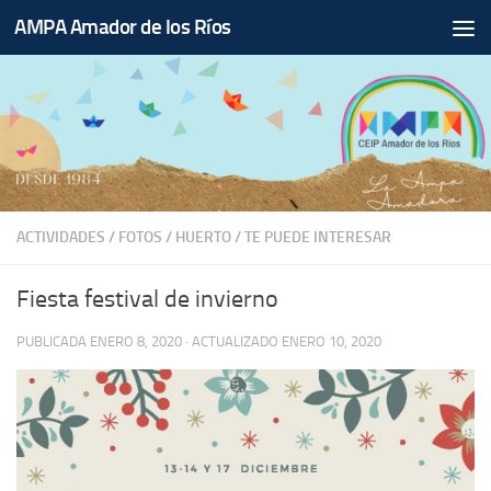
AMPA Amador de los Ríos
Saltar al contenido
ACTIVIDADES
/
FOTOS
/
HUERTO
/
TE PUEDE INTERESAR
Fiesta festival de invierno
PUBLICADA
ENERO 8, 2020
· ACTUALIZADO
ENERO 10, 2020