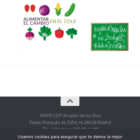
AMPA CEIP Amador de los Ríos
Paseo Marqués de Zafra,16 28028 Madrid
Tlf. y Whatsapp
695 87 41 08
hola@ampacolegioamadordelosrios.com
Usamos cookies para asegurar que te damos la mejor