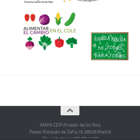
AMPA CEIP Amador de los Ríos
Paseo Marqués de Zafra,16 28028 Madrid
Tlf. y Whatsapp
695 87 41 08