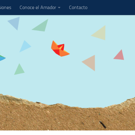
iones
Conoce el Amador
Contacto