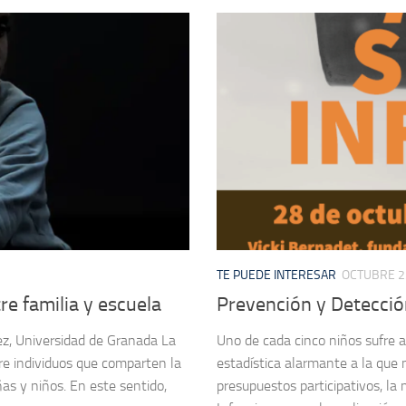
TE PUEDE INTERESAR
OCTUBRE 2
tre familia y escuela
Prevención y Detección
ez, Universidad de Granada La
Uno de cada cinco niños sufre 
tre individuos que comparten la
estadística alarmante a la que 
ñas y niños. En este sentido,
presupuestos participativos, la