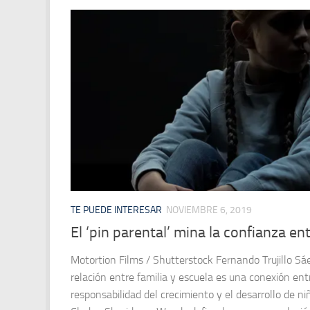
TE PUEDE INTERESAR
NOVIEMBRE 6, 2019
El ‘pin parental’ mina la confianza en
Motortion Films / Shutterstock Fernando Trujillo Sá
relación entre familia y escuela es una conexión en
responsabilidad del crecimiento y el desarrollo de ni