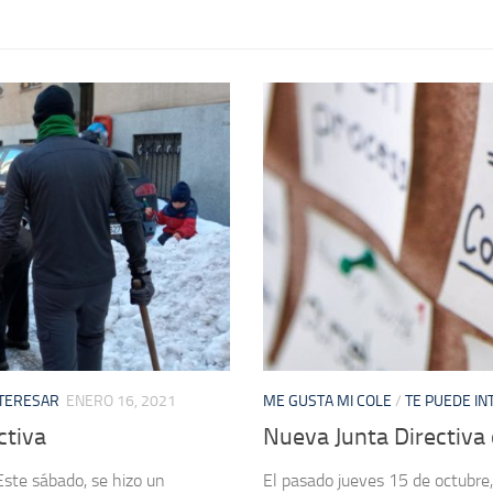
NTERESAR
ENERO 16, 2021
ME GUSTA MI COLE
/
TE PUEDE I
ctiva
Nueva Junta Directiva
Este sábado, se hizo un
El pasado jueves 15 de octubre