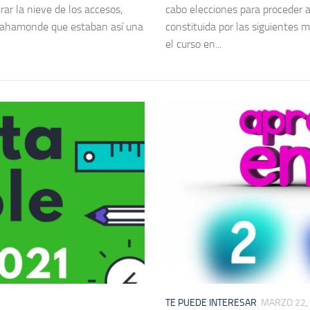
rar la nieve de los accesos,
cabo elecciones para proceder a
 Bahamonde que estaban así una
constituida por las siguientes 
el curso en...
TE PUEDE INTERESAR
MARZO 22,