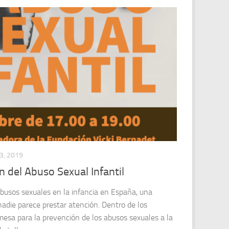
3, 2019
 del Abuso Sexual Infantil
abusos sexuales en la infancia en España, una
nadie parece prestar atención. Dentro de los
 mesa para la prevención de los abusos sexuales a la