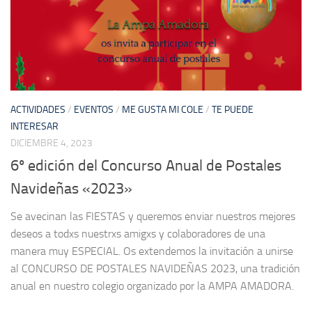
ACTIVIDADES
/
EVENTOS
/
ME GUSTA MI COLE
/
TE PUEDE
INTERESAR
DICIEMBRE 4, 2023
6º edición del Concurso Anual de Postales
Navideñas «2023»
Se avecinan las FIESTAS y queremos enviar nuestros mejores
deseos a todxs nuestrxs amigxs y colaboradores de una
manera muy ESPECIAL. Os extendemos la invitación a unirse
al CONCURSO DE POSTALES NAVIDEÑAS 2023, una tradición
anual en nuestro colegio organizado por la AMPA AMADORA.