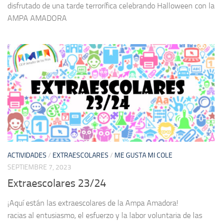
disfrutado de una tarde terrorífica celebrando Halloween con la
AMPA AMADORA
ACTIVIDADES
/
EXTRAESCOLARES
/
ME GUSTA MI COLE
SEPTIEMBRE 7, 2023
Extraescolares 23/24
¡Aquí están las extraescolares de la Ampa Amadora!
racias al entusiasmo, el esfuerzo y la labor voluntaria de las