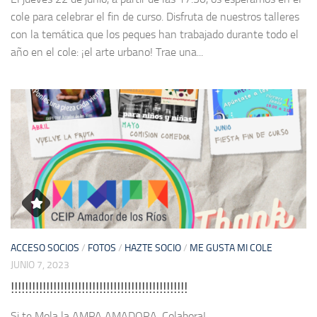
cole para celebrar el fin de curso. Disfruta de nuestros talleres
con la temática que los peques han trabajado durante todo el
año en el cole: ¡el arte urbano! Trae una...
ACCESO SOCIOS
/
FOTOS
/
HAZTE SOCIO
/
ME GUSTA MI COLE
JUNIO 7, 2023
!!!!!!!!!!!!!!!!!!!!!!!!!!!!!!!!!!!!!!!!!!!!!!!!!!
Si te Mola la AMPA AMADORA, Colabora!