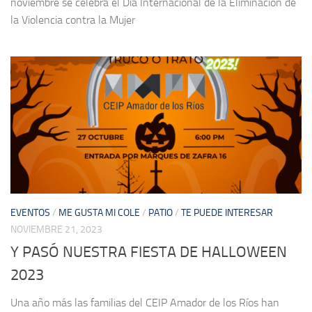
noviembre se celebra el Día Internacional de la Eliminación de
la Violencia contra la Mujer
EVENTOS
/
ME GUSTA MI COLE
/
PATIO
/
TE PUEDE INTERESAR
NOVIEMBRE 21, 2023
Y PASÓ NUESTRA FIESTA DE HALLOWEEN
2023
Una año más las familias del CEIP Amador de los Ríos han